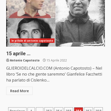
le pillole di antonio capotosto
15 aprile …
Antonio Capotosto
15 Aprile 2022
GLIEROIDELCALCIO.COM (Antonio Capotosto) – Nel
libro ‘Se no che gente saremmo’ Gianfelice Facchetti
ha parlato di Cislenko....
Read More
Previous
1
…
353
354
355
356
357
358