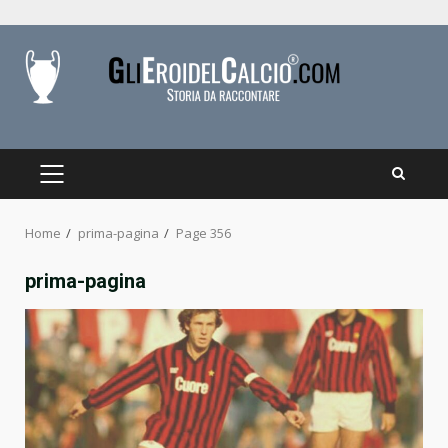
Skip
to
content
PRIMARY
MENU
Home
prima-pagina
Page 356
prima-pagina