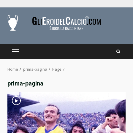
Skip
to
content
PRIMARY
MENU
Home
prima-pagina
Page 7
prima-pagina