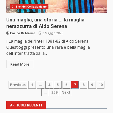
Gli Eroi del Collezionismo
Una maglia, una storia … la maglia
nerazzurra di Aldo Serena
Enrico Di Mauro
8 Maggio 2025
IlLa maglia dell’Inter 1981-82 di Aldo Serena
Quest’oggi presento una rara e bella maglia
dell’Inter tratta dalla...
Read More
Paginazione
Previous
1
…
4
5
6
7
8
9
10
…
359
Next
degli
articoli
ARTICOLI RECENTI