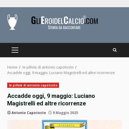
Skip
to
content
PRIMARY
MENU
Home
le pillole di antonio capotosto
Accadde oggi, 9 maggio: Luciano Magistrelli ed altre ricorrenze
le pillole di antonio capotosto
Accadde oggi, 9 maggio: Luciano
Magistrelli ed altre ricorrenze
Antonio Capotosto
9 Maggio 2025