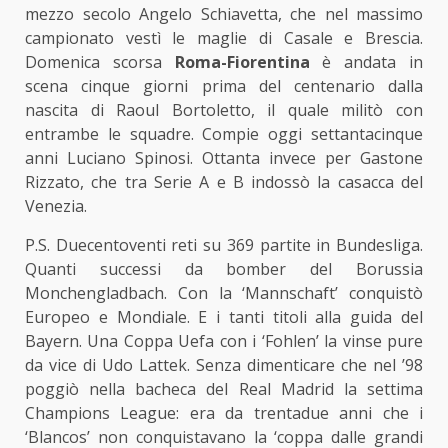
mezzo secolo Angelo Schiavetta, che nel massimo
campionato vestì le maglie di Casale e Brescia.
Domenica scorsa
Roma
-Fiorentina
è andata in
scena cinque giorni prima del centenario dalla
nascita di Raoul Bortoletto, il quale militò con
entrambe le squadre. Compie oggi settantacinque
anni Luciano Spinosi. Ottanta invece per Gastone
Rizzato, che tra Serie A e B indossò la casacca del
Venezia.
P.S. Duecentoventi reti su 369 partite in Bundesliga.
Quanti successi da bomber del Borussia
Monchengladbach. Con la ‘Mannschaft’ conquistò
Europeo e Mondiale. E i tanti titoli alla guida del
Bayern. Una Coppa Uefa con i ‘Fohlen’ la vinse pure
da vice di Udo Lattek. Senza dimenticare che nel ’98
poggiò nella bacheca del Real Madrid la settima
Champions League: era da trentadue anni che i
‘Blancos’ non conquistavano la ‘coppa dalle grandi