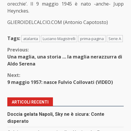
orecchie’. Il 9 maggio 1945 è nato -anche- Jupp
Heynckes.
GLIEROIDELCALCIO.COM (Antonio Capotosto)
Tags:
atalanta
Luciano Magistrelli
prima-pagina
Serie A
Continue
Previous:
Una maglia, una storia … la maglia nerazzurra di
Reading
Aldo Serena
Next:
9 maggio 1957: nasce Fulvio Collovati (VIDEO)
ARTICOLI RECENTI
Doccia gelata Napoli, Sky ne è sicura: Conte
disperato