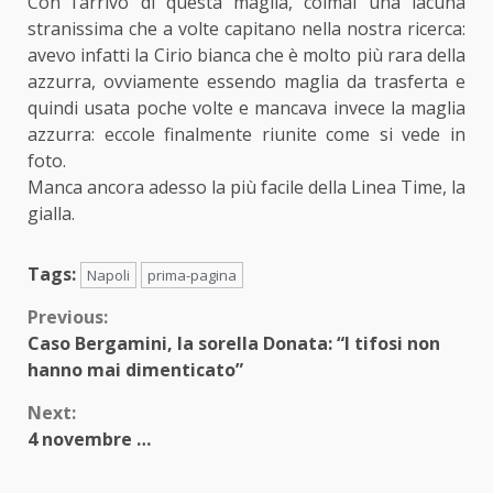
Con l’arrivo di questa maglia, colmai una lacuna
stranissima che a volte capitano nella nostra ricerca:
avevo infatti la Cirio bianca che è molto più rara della
azzurra, ovviamente essendo maglia da trasferta e
quindi usata poche volte e mancava invece la maglia
azzurra: eccole finalmente riunite come si vede in
foto.
Manca ancora adesso la più facile della Linea Time, la
gialla.
Tags:
Napoli
prima-pagina
Continue
Previous:
Caso Bergamini, la sorella Donata: “I tifosi non
Reading
hanno mai dimenticato”
Next:
4 novembre …