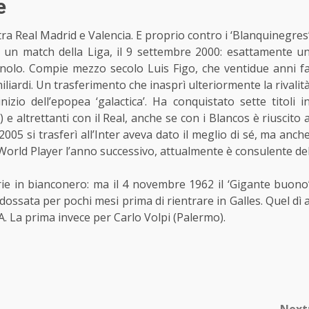
e
tra Real Madrid
e Valencia. E proprio contro i ‘Blanquinegres
n un match della Liga, il 9 settembre 2000: esattamente u
nolo. Compie mezzo secolo Luis Figo, che ventidue anni f
liardi. Un trasferimento che inasprì ulteriormente la rivalit
izio dell’epopea ‘galactica’. Ha conquistato sette titoli i
e altrettanti con il Real, anche se con i Blancos è riuscito 
005 si trasferì all’Inter aveva dato il meglio di sé, ma anch
 World Player l’anno successivo, attualmente è consulente de
orie in bianconero: ma il 4 novembre 1962 il ‘Gigante buono
ndossata per pochi mesi prima di rientrare in Galles. Quel dì 
e A. La prima invece per Carlo Volpi (Palermo).