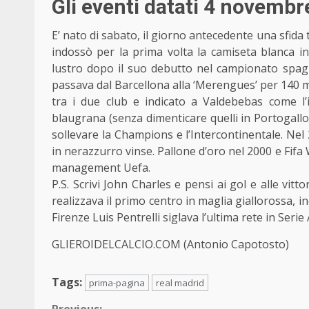
Gli eventi datati 4 novembr
E’ nato di sabato, il giorno antecedente
una sfida 
indossò per la prima volta la camiseta blanca i
lustro dopo il suo debutto nel campionato spag
passava dal Barcellona alla ‘Merengues’ per 140 mi
tra i due club e indicato a Valdebebas come l’in
blaugrana (senza dimenticare quelli in Portogallo) 
sollevare la Champions e l’Intercontinentale. Nel 2
in nerazzurro vinse. Pallone d’oro nel 2000 e Fifa
management Uefa.
P.S. Scrivi
John Charles
e pensi ai gol e alle vitt
realizzava il primo centro in maglia giallorossa, i
Firenze Luis Pentrelli siglava l’ultima rete in Seri
GLIEROIDELCALCIO.COM (Antonio Capotosto)
Tags:
prima-pagina
real madrid