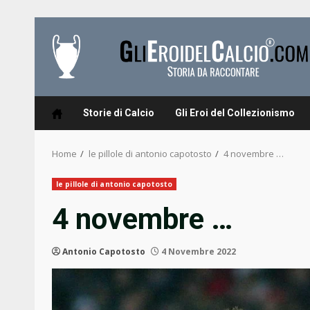
Skip
to
content
Storie di Calcio
Gli Eroi del Collezionismo
Home
le pillole di antonio capotosto
4 novembre …
le pillole di antonio capotosto
4 novembre …
Antonio Capotosto
4 Novembre 2022