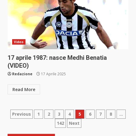
Video
17 aprile 1987: nasce Medhi Benatia
(VIDEO)
Redazione
17 Aprile 2025
Read More
Paginazione
Previous
1
2
3
4
5
6
7
8
…
142
Next
degli