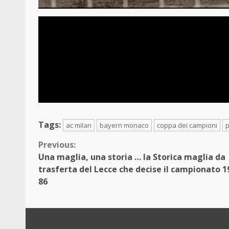
Tags:
ac milan
bayern monaco
coppa dei campioni
p
Continue
Previous:
Una maglia, una storia … la Storica maglia da
Reading
trasferta del Lecce che decise il campionato 1
86