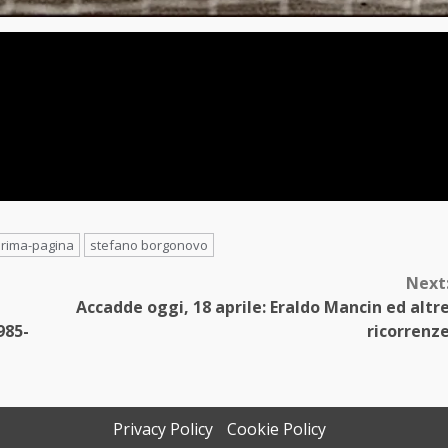
rima-pagina
stefano borgonovo
Next
Accadde oggi, 18 aprile: Eraldo Mancin ed altr
985-
ricorrenz
Privacy Policy
Cookie Policy