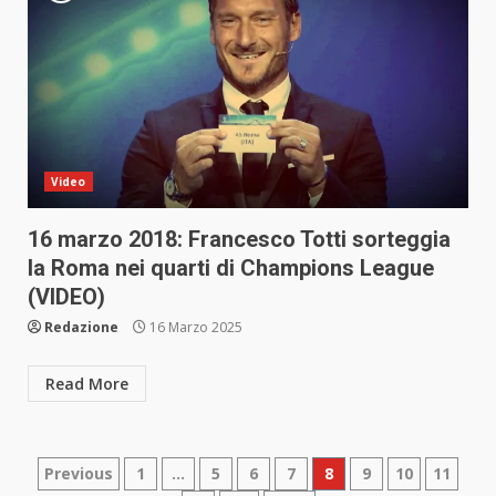
Video
16 marzo 2018: Francesco Totti sorteggia
la Roma nei quarti di Champions League
(VIDEO)
Redazione
16 Marzo 2025
Read More
Paginazione
Previous
1
…
5
6
7
8
9
10
11