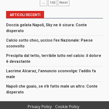
…
142
Next
degli
articoli
ARTICOLI RECENTI
Doccia gelata Napoli, Sky ne è sicura: Conte
disperato
Calcio sotto choc, ucciso l’ex Nazionale: Paese
sconvolto
Precipita dal tetto, terribile lutto nel calcio: il dolore
è devastante
Lacrime Alcaraz, l’annuncio sconvolge: l’addio fa
male
Napoli che guaio, se n’è fatto male un altro: Conte
disperato
Privacy Policy
Cookie Policy