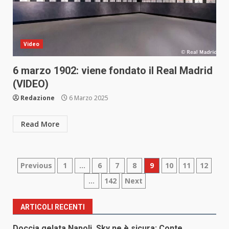
Video
6 marzo 1902: viene fondato il Real Madrid
(VIDEO)
Redazione
6 Marzo 2025
Read More
Paginazione
Previous
1
…
6
7
8
9
10
11
12
…
142
Next
degli
articoli
ARTICOLI RECENTI
Doccia gelata Napoli, Sky ne è sicura: Conte