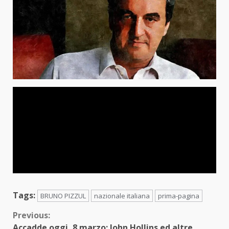
Tags:
BRUNO PIZZUL
nazionale italiana
prima-pagina
Continue
Previous:
Accadde oggi, 8 marzo: John Hollins ed altre