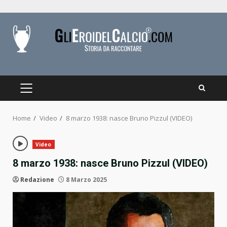
Skip
to
content
PRIMARY
MENU
Home
Video
8 marzo 1938: nasce Bruno Pizzul (VIDEO)
Video
8 marzo 1938: nasce Bruno Pizzul (VIDEO)
Redazione
8 Marzo 2025