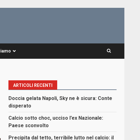
Siamo
ARTICOLI RECENTI
Doccia gelata Napoli, Sky ne è sicura: Conte
disperato
Calcio sotto choc, ucciso l’ex Nazionale:
Paese sconvolto
Precipita dal tetto, terribile lutto nel calcio: il