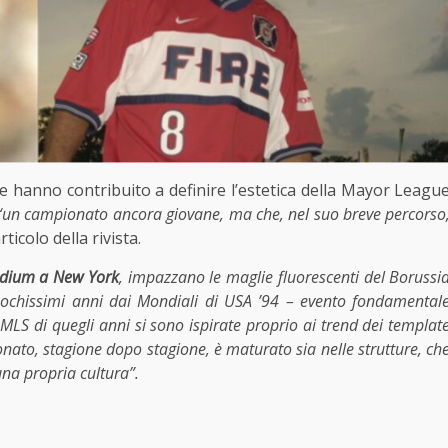
he hanno contribuito a definire l’estetica della Mayor Leagu
 “un campionato ancora giovane, ma che, nel suo breve percorso
articolo della rivista.
adium a New York
, impazzano le maglie fluorescenti del Borussi
ochissimi anni dai Mondiali di USA ’94 – evento fondamental
a MLS di quegli anni si sono ispirate proprio ai trend dei templat
pionato, stagione dopo stagione, è maturato sia nelle strutture, ch
una propria cultura”.