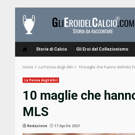
Skip
to
content
Storie di Calcio
Gli Eroi del Collezionismo
Home
La Penna degli Altri
10 maglie che hanno definito l’
La Penna degli Altri
10 maglie che hanno 
MLS
Redazione
17 Aprile 2021