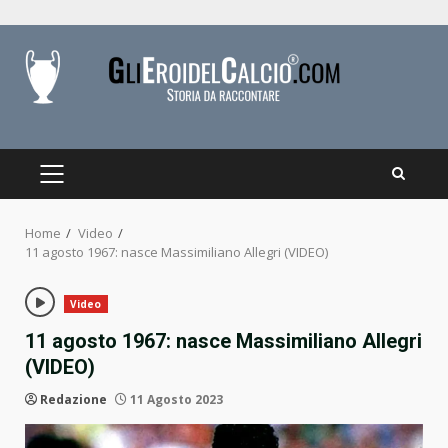
Skip
to
content
PRIMARY
MENU
Home
Video
11 agosto 1967: nasce Massimiliano Allegri (VIDEO)
Video
11 agosto 1967: nasce Massimiliano Allegri
(VIDEO)
Redazione
11 Agosto 2023