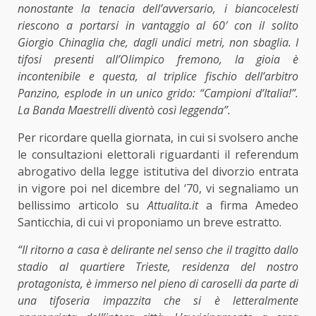
nonostante la tenacia dell’avversario, i biancocelesti
riescono a portarsi in vantaggio al 60′ con il solito
Giorgio Chinaglia che, dagli undici metri, non sbaglia. I
tifosi presenti all’Olimpico fremono, la gioia è
incontenibile e questa, al triplice fischio dell’arbitro
Panzino, esplode in un unico grido: “Campioni d’Italia!”.
La Banda Maestrelli diventò così leggenda”.
Per ricordare quella giornata, in cui si svolsero anche
le consultazioni elettorali riguardanti il referendum
abrogativo della legge istitutiva del divorzio entrata
in vigore poi nel dicembre del ‘70, vi segnaliamo un
bellissimo articolo su
Attualita.it
a firma Amedeo
Santicchia, di cui vi proponiamo un breve estratto.
“Il ritorno a casa è delirante nel senso che il tragitto dallo
stadio al quartiere Trieste, residenza del nostro
protagonista, è immerso nel pieno di caroselli da parte di
una tifoseria impazzita che si è letteralmente