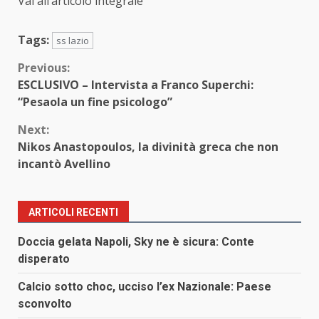
Vai all’articolo integrale
Tags:
ss lazio
Continue
Previous:
ESCLUSIVO – Intervista a Franco Superchi:
Reading
“Pesaola un fine psicologo”
Next:
Nikos Anastopoulos, la divinità greca che non
incantò Avellino
ARTICOLI RECENTI
Doccia gelata Napoli, Sky ne è sicura: Conte
disperato
Calcio sotto choc, ucciso l’ex Nazionale: Paese
sconvolto