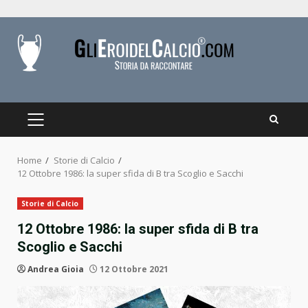
Skip
to
content
PRIMARY
MENU
Home
Storie di Calcio
12 Ottobre 1986: la super sfida di B tra Scoglio e Sacchi
Storie di Calcio
12 Ottobre 1986: la super sfida di B tra
Scoglio e Sacchi
Andrea Gioia
12 Ottobre 2021