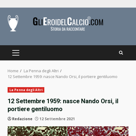
Skip
to
content
PRIMARY
MENU
Home
La Penna degli Altri
12 Settembre 1959: nasce Nando Orsi, il portiere gentiluomo
La Penna degli Altri
12 Settembre 1959: nasce Nando Orsi, il
portiere gentiluomo
Redazione
12 Settembre 2021