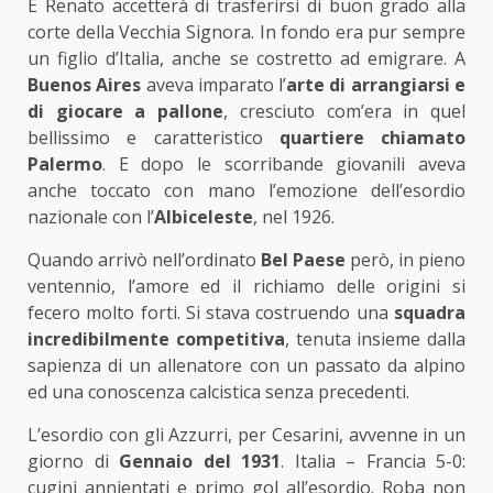
E Renato accetterà di trasferirsi di buon grado alla
corte della Vecchia Signora. In fondo era pur sempre
un figlio d’Italia, anche se costretto ad emigrare. A
Buenos Aires
aveva imparato l’
arte di arrangiarsi e
di giocare a pallone
, cresciuto com’era in quel
bellissimo e caratteristico
quartiere chiamato
Palermo
. E dopo le scorribande giovanili aveva
anche toccato con mano l’emozione dell’esordio
nazionale con l’
Albiceleste
, nel 1926.
Quando arrivò nell’ordinato
Bel Paese
però, in pieno
ventennio, l’amore ed il richiamo delle origini si
fecero molto forti. Si stava costruendo una
squadra
incredibilmente competitiva
, tenuta insieme dalla
sapienza di un allenatore con un passato da alpino
ed una conoscenza calcistica senza precedenti.
L’esordio con gli Azzurri, per Cesarini, avvenne in un
giorno di
Gennaio del 1931
. Italia – Francia 5-0:
cugini annientati e primo gol all’esordio. Roba non