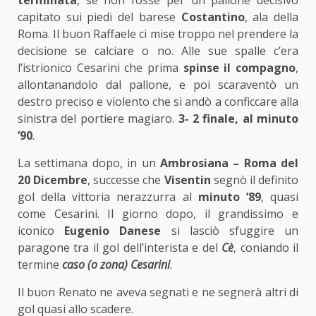
capitato sui piedi del barese
Costantino
, ala della
Roma. Il buon Raffaele ci mise troppo nel prendere la
decisione se calciare o no. Alle sue spalle c’era
l’istrionico Cesarini che prima
spinse il compagno
,
allontanandolo dal pallone, e poi scaraventò un
destro preciso e violento che si andò a conficcare alla
sinistra del portiere magiaro.
3- 2 finale, al minuto
’90
.
La settimana dopo, in un
Ambrosiana – Roma del
20 Dicembre
, successe che
Visentin
segnò il definito
gol della vittoria nerazzurra al
minuto ’89
, quasi
come Cesarini. Il giorno dopo, il grandissimo e
iconico
Eugenio Danese
si lasciò sfuggire un
paragone tra il gol dell’interista e del
Cè
, coniando il
termine
caso (o zona) Cesarini
.
Il buon Renato ne aveva segnati e ne segnerà altri di
gol quasi allo scadere.