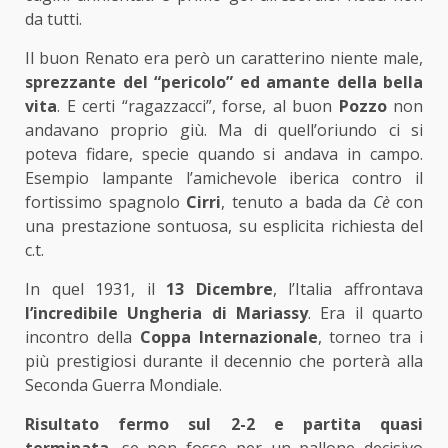
da tutti.
Il buon Renato era però un caratterino niente male,
sprezzante del “pericolo” ed amante della bella
vita
. E certi “ragazzacci”, forse, al buon
Pozzo
non
andavano proprio giù. Ma di quell’oriundo ci si
poteva fidare, specie quando si andava in campo.
Esempio lampante l’amichevole iberica contro il
fortissimo spagnolo
Cirri
, tenuto a bada da
Cè
con
una prestazione sontuosa, su esplicita richiesta del
c.t.
In quel 1931, il
13 Dicembre
, l’Italia affrontava
l’incredibile Ungheria di Mariassy
. Era il quarto
incontro della
Coppa Internazionale
, torneo tra i
più prestigiosi durante il decennio che porterà alla
Seconda Guerra Mondiale.
Risultato fermo sul 2-2 e partita quasi
terminata
, se non fosse per un pallone decisivo