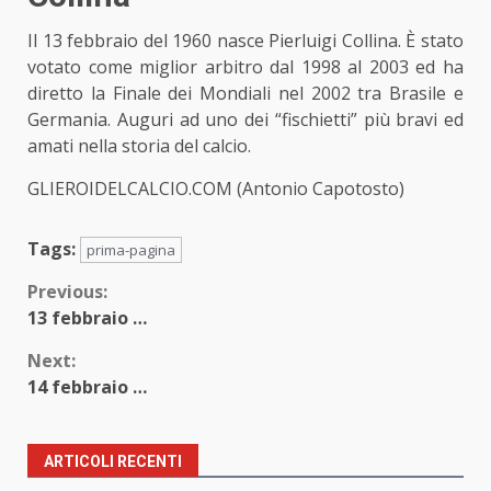
Il 13 febbraio del 1960 nasce Pierluigi Collina. È stato
votato come miglior arbitro dal 1998 al 2003 ed ha
diretto la Finale dei Mondiali nel 2002 tra Brasile e
Germania. Auguri ad uno dei “fischietti” più bravi ed
amati nella storia del calcio.
GLIEROIDELCALCIO.COM (Antonio Capotosto)
Tags:
prima-pagina
Continue
Previous:
13 febbraio …
Reading
Next:
14 febbraio …
ARTICOLI RECENTI