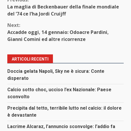
Continue
La maglia di Beckenbauer della finale mondiale
Reading
del ’74 ce l’ha Jordi Cruijff
Next:
Accadde oggi, 14 gennaio: Odoacre Pardini,
Gianni Comini ed altre ricorrenze
ARTICOLI RECENTI
Doccia gelata Napoli, Sky ne è sicura: Conte
disperato
Calcio sotto choc, ucciso l’ex Nazionale: Paese
sconvolto
Precipita dal tetto, terribile lutto nel calcio: il dolore
è devastante
Lacrime Alcaraz, l’annuncio sconvolge: l’addio fa