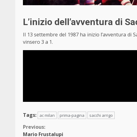
L’inizio dell’avventura di Sa
Il 13 settembre del 1987 ha inizio l’avventura di Sa
vinsero 3 a 1.
Tags:
ac milan
prima-pagina
sacchi arrigo
Continue
Previous:
Mario Frustalupi