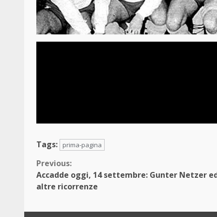
Tags:
prima-pagina
Continue
Previous:
Accadde oggi, 14 settembre: Gunter Netzer e
Reading
altre ricorrenze