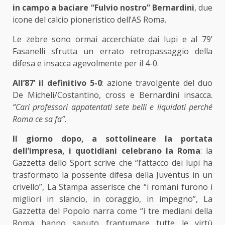
in campo a baciare “Fulvio nostro” Bernardini
, due
icone del calcio pioneristico dell’AS Roma.
Le zebre sono ormai accerchiate dai lupi e al 79’
Fasanelli sfrutta un errato retropassaggio della
difesa e insacca agevolmente per il 4-0.
All’87’ il definitivo 5-0
: azione travolgente del duo
De Micheli/Costantino, cross e Bernardini insacca.
“Cari professori appatentati sete belli e liquidati perché
Roma ce sa fa”
.
Il giorno dopo, a sottolineare la portata
dell’impresa,
i quotidiani celebrano la Roma
: la
Gazzetta dello Sport scrive che “l’attacco dei lupi ha
trasformato la possente difesa della Juventus in un
crivello”, La Stampa asserisce che “i romani furono i
migliori in slancio, in coraggio, in impegno”, La
Gazzetta del Popolo narra come “i tre mediani della
Roma hanno saputo frantumare tutte le virtù