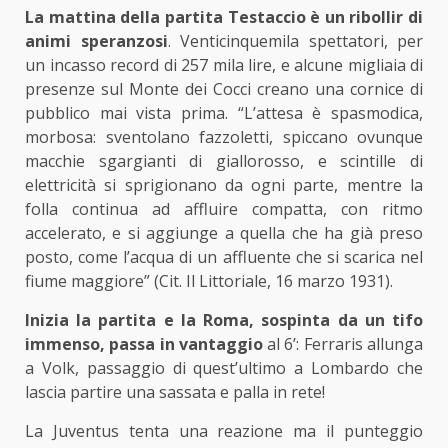
La mattina della partita Testaccio è un ribollir di
animi speranzosi
. Venticinquemila spettatori, per
un incasso record di 257 mila lire, e alcune migliaia di
presenze sul Monte dei Cocci creano una cornice di
pubblico mai vista prima. “L’attesa è spasmodica,
morbosa: sventolano fazzoletti, spiccano ovunque
macchie sgargianti di giallorosso, e scintille di
elettricità si sprigionano da ogni parte, mentre la
folla continua ad affluire compatta, con ritmo
accelerato, e si aggiunge a quella che ha già preso
posto, come l’acqua di un affluente che si scarica nel
fiume maggiore” (Cit. Il Littoriale, 16 marzo 1931).
Inizia la partita e la Roma, sospinta da un tifo
immenso, passa in vantaggio
al 6’: Ferraris allunga
a Volk, passaggio di quest’ultimo a Lombardo che
lascia partire una sassata e palla in rete!
La Juventus tenta una reazione ma il punteggio