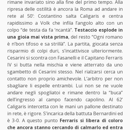
rimane invariato sino alla fine del primo tempo. Alla
ripresa delle ostilità è ancora la Roma ad andare in
rete al 50’: Costantino salta Caligaris e centra
rapidissimo a Volk che infila l’angolo alto con un
colpo “de testa da fa ‘ncantà”.
Testaccio esplode in
una gioia mai vista prima
, del resto “Ogni romano
è n’bon tifoso e sa strillà”. La partita, giocata senza
risparmio di colpi duri, s’incattivisce ulteriormente.
Cesarini si scontra con Fasanelli e il Capitano Ferraris
IV si butta nella mischia e viene atterrato da uno
sgambetto di Cesarini stesso. Nel rialzarsi cerca un
contatto non proprio amichevole. L’arbitro per non
sbagliare li espelle entrambi. Lui non se ne vuole
andare negli spogliatoi e rimane dentro la “buca”
dell’ingresso al campo facendo capolino. Al 62’
Caligaris intercetta con le mani un pallone destinato
in rete, è rigore. S’incarica della battuta Bernardini ed
è 3-0. A questo punto
Ferraris
si libera di coloro
che ancora stanno cercando di calmarlo ed entra