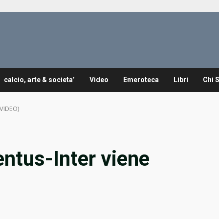
calcio, arte & societa’
Video
Emeroteca
Libri
Chi 
(VIDEO)
entus-Inter viene