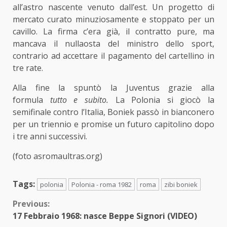
all’astro nascente venuto dall’est. Un progetto di
mercato curato minuziosamente e stoppato per un
cavillo. La firma c’era già, il contratto pure, ma
mancava il nullaosta del ministro dello sport,
contrario ad accettare il pagamento del cartellino in
tre rate.
Alla fine la spuntò la Juventus grazie alla
formula
tutto e subito.
La Polonia si giocò la
semifinale contro l’Italia, Boniek passò in bianconero
per un triennio e promise un futuro capitolino dopo
i tre anni successivi.
(foto asromaultras.org)
Tags:
polonia
Polonia - roma 1982
roma
zibi boniek
Continue
Previous:
17 Febbraio 1968: nasce Beppe Signori (VIDEO)
Reading