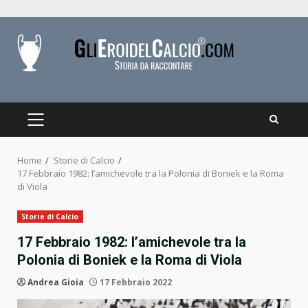
Skip
to
content
PRIMARY
MENU
Home
Storie di Calcio
17 Febbraio 1982: l’amichevole tra la Polonia di Boniek e la Roma
di Viola
Storie di Calcio
17 Febbraio 1982: l’amichevole tra la
Polonia di Boniek e la Roma di Viola
Andrea Gioia
17 Febbraio 2022