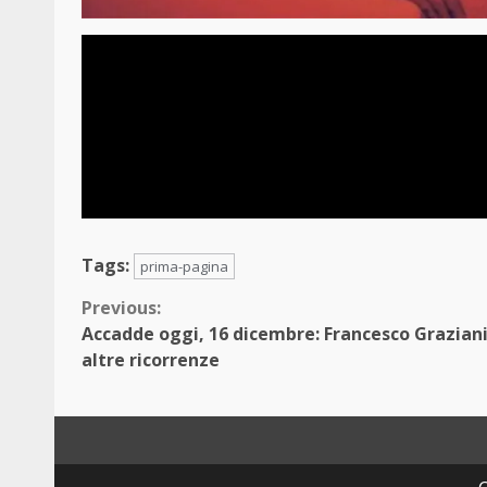
Tags:
prima-pagina
Continue
Previous:
Accadde oggi, 16 dicembre: Francesco Grazian
Reading
altre ricorrenze