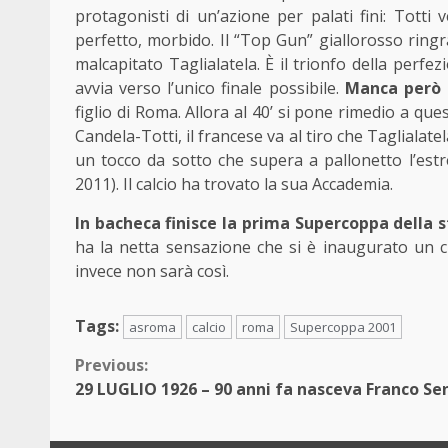
protagonisti di un’azione per palati fini: Totti
perfetto, morbido. Il “Top Gun” giallorosso ringr
malcapitato Taglialatela. È il trionfo della perfe
avvia verso l’unico finale possibile.
Manca però a
figlio di Roma. Allora al 40’ si pone rimedio a q
Candela-Totti, il francese va al tiro che Taglialat
un tocco da sotto che supera a pallonetto l’estr
2011). Il calcio ha trovato la sua Accademia.
In bacheca finisce la prima Supercoppa della s
ha la netta sensazione che si è inaugurato un ci
invece non sarà così.
Tags:
asroma
calcio
roma
Supercoppa 2001
Continue
Previous:
29 LUGLIO 1926 – 90 anni fa nasceva Franco Se
Reading