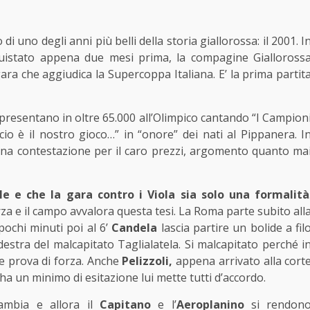
 uno degli anni più belli della storia giallorossa: il 2001. I
istato appena due mesi prima, la compagine Gialloross
ara che aggiudica la Supercoppa Italiana. E’ la prima partit
 presentano in oltre 65.000 all’Olimpico cantando “I Campion
alcio è il nostro gioco…” in “onore” dei nati al Pippanera. I
una contestazione per il caro prezzi, argomento quanto ma
e e che la gara contro i Viola sia solo una formalità
za e il campo avvalora questa tesi. La Roma parte subito all
pochi minuti poi al 6’
Candela
lascia partire un bolide a fil
destra del malcapitato Taglialatela. Si malcapitato perché i
e prova di forza. Anche
Pelizzoli,
appena arrivato alla cort
 ha un minimo di esitazione lui mette tutti d’accordo.
ambia e allora il
Capitano
e l’
Aeroplanino
si rendon