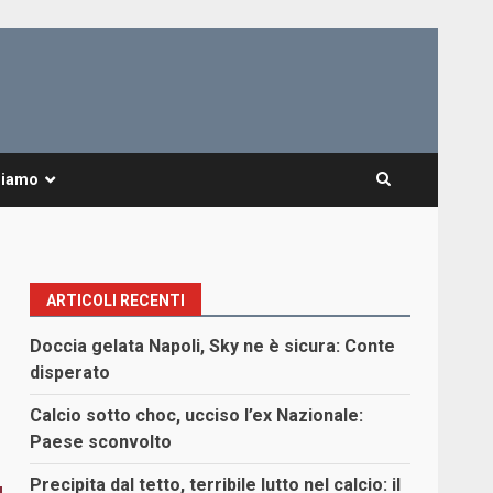
Siamo
ARTICOLI RECENTI
Doccia gelata Napoli, Sky ne è sicura: Conte
disperato
Calcio sotto choc, ucciso l’ex Nazionale:
Paese sconvolto
Precipita dal tetto, terribile lutto nel calcio: il