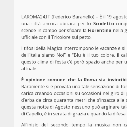
LAROMA24.IT (Federico Baranello) – È il 19 agosto di
una città ancora ubriaca per lo
Scudetto
conqu
scende in campo per sfidare la
Fiorentina
nella g
ufficiale con il Tricolore sul petto.
I tifosi della Magica interrompono le vacanze e si
dell’Italia siamo Noi” e “Blu è il tuo colore, il c
questo clima di festa c’è però spazio anche per 
attuale.
È opinione comune che la Roma sia invincibil
Raramente si è provata una tale sensazione di for
carica creando occasioni su occasioni nel giro di 
d’erba da circa quaranta metri che s’insacca alla 
questa notte di Agosto nessuno può arginare tal
di Capello, è in serata di grazia e quando la difesa
All’inizio del secondo tempo la musica non c