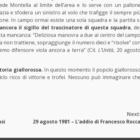
 vede Montella al limite dell’area e lo serve con un pallon
azia e sfodera un sinistro al volo che trafigge il sempre pi
zione. In campo ormai esiste una sola squadra e la partita s
ncora il sigillo del trascinatore di questa squadra
, de
uesta mancanza: “Deliziosa manovra a due al centro del camp
ela non trattiene, sopraggiunge il numero dieci e “risolve” co
emo difensore viola ancora a terra” (Cit.
L’Unità
, 20 agost
toria giallorossa.
In questo momento il popolo gialloross
clo ricco di vittorie e trofei. Nessuno può immaginare ch
Next
nsi
29 agosto 1981 – L’addio di Francesco Rocc