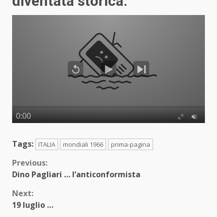
diventata storica.
Tags:
ITALIA
mondiali 1966
prima-pagina
Continue
Previous:
Dino Pagliari … l’anticonformista
Reading
Next:
19 luglio …