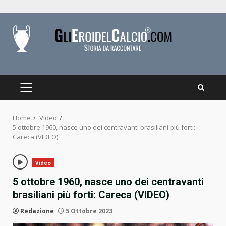
Skip
to
content
PRIMARY
MENU
Home
Video
5 ottobre 1960, nasce uno dei centravanti brasiliani più forti:
Careca (VIDEO)
Video
5 ottobre 1960, nasce uno dei centravanti
brasiliani più forti: Careca (VIDEO)
Redazione
5 Ottobre 2023