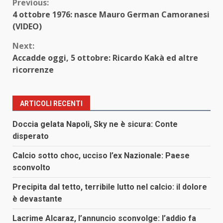
Continue
Previous:
4 ottobre 1976: nasce Mauro German Camoranesi
Reading
(VIDEO)
Next:
Accadde oggi, 5 ottobre: Ricardo Kakà ed altre
ricorrenze
ARTICOLI RECENTI
Doccia gelata Napoli, Sky ne è sicura: Conte
disperato
Calcio sotto choc, ucciso l’ex Nazionale: Paese
sconvolto
Precipita dal tetto, terribile lutto nel calcio: il dolore
è devastante
Lacrime Alcaraz, l’annuncio sconvolge: l’addio fa