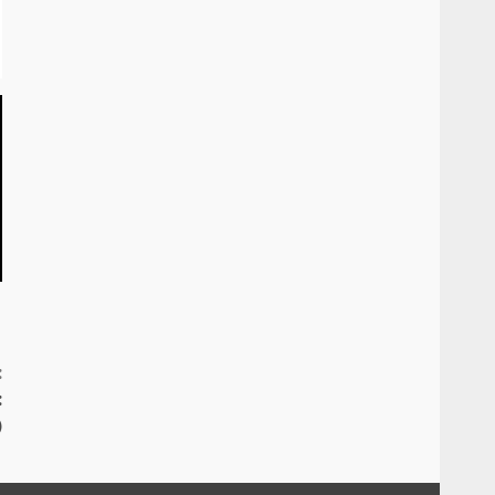
:
:
)