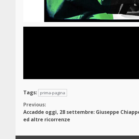
Tags:
prima-pagina
Continue
Previous:
Accadde oggi, 28 settembre: Giuseppe Chiapp
Reading
ed altre ricorrenze