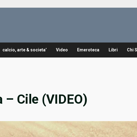
calcio, arte & societa’
Video
Emeroteca
Libri
Chi 
a – Cile (VIDEO)