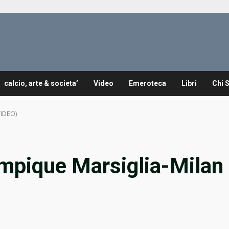
calcio, arte & societa’
Video
Emeroteca
Libri
Chi 
VIDEO)
mpique Marsiglia-Milan