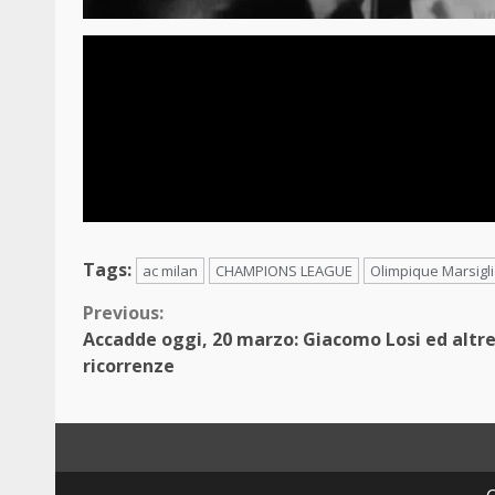
Tags:
ac milan
CHAMPIONS LEAGUE
Olimpique Marsigl
Continue
Previous:
Accadde oggi, 20 marzo: Giacomo Losi ed altr
Reading
ricorrenze