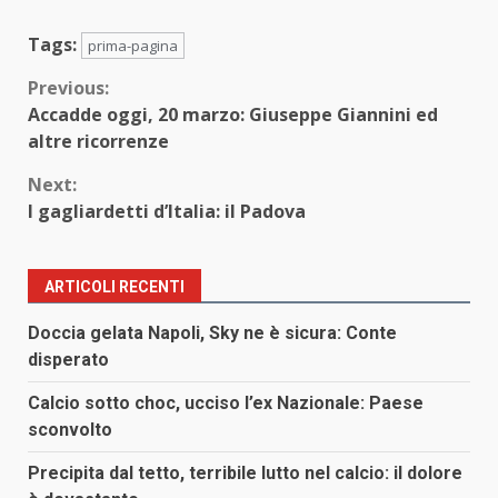
Tags:
prima-pagina
Continue
Previous:
Accadde oggi, 20 marzo: Giuseppe Giannini ed
Reading
altre ricorrenze
Next:
I gagliardetti d’Italia: il Padova
ARTICOLI RECENTI
Doccia gelata Napoli, Sky ne è sicura: Conte
disperato
Calcio sotto choc, ucciso l’ex Nazionale: Paese
sconvolto
Precipita dal tetto, terribile lutto nel calcio: il dolore