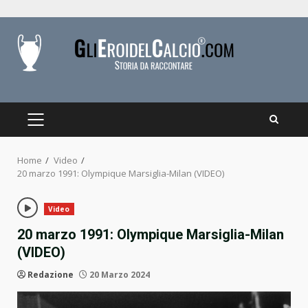
Skip
to
content
PRIMARY
MENU
Home
Video
20 marzo 1991: Olympique Marsiglia-Milan (VIDEO)
Video
20 marzo 1991: Olympique Marsiglia-Milan
(VIDEO)
Redazione
20 Marzo 2024