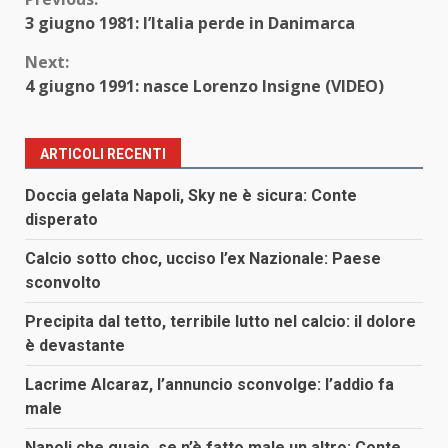
Continue
3 giugno 1981: l’Italia perde in Danimarca
Reading
Next:
4 giugno 1991: nasce Lorenzo Insigne (VIDEO)
ARTICOLI RECENTI
Doccia gelata Napoli, Sky ne è sicura: Conte
disperato
Calcio sotto choc, ucciso l’ex Nazionale: Paese
sconvolto
Precipita dal tetto, terribile lutto nel calcio: il dolore
è devastante
Lacrime Alcaraz, l’annuncio sconvolge: l’addio fa
male
Napoli che guaio, se n’è fatto male un altro: Conte