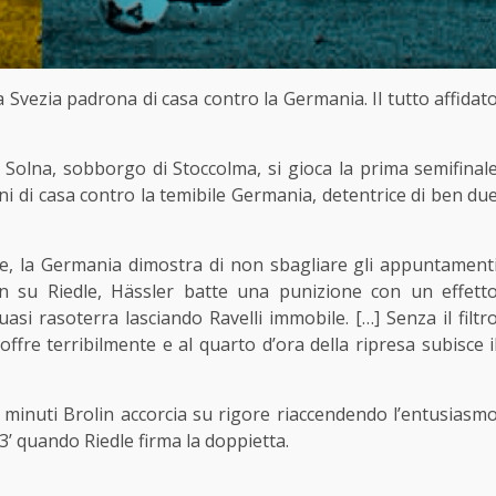
a Svezia padrona di casa contro la Germania. Il tutto affidat
i Solna, sobborgo di Stoccolma, si gioca la prima semifinal
i di casa contro la temibile Germania, detentrice di ben du
e, la Germania dimostra di non sbagliare gli appuntament
n su Riedle, Hässler batte una punizione con un effett
uasi rasoterra lasciando Ravelli immobile. […] Senza il filtr
offre terribilmente e al quarto d’ora della ripresa subisce i
5 minuti Brolin accorcia su rigore riaccendendo l’entusiasm
3’ quando Riedle firma la doppietta.