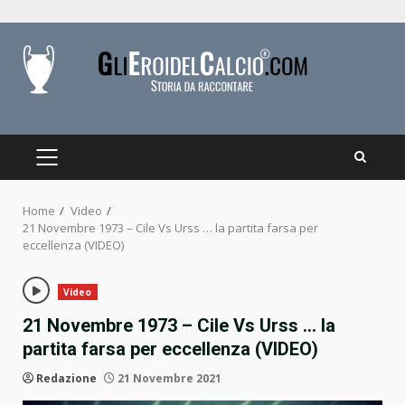
Skip
to
content
PRIMARY
MENU
Home
Video
21 Novembre 1973 – Cile Vs Urss … la partita farsa per
eccellenza (VIDEO)
Video
21 Novembre 1973 – Cile Vs Urss … la
partita farsa per eccellenza (VIDEO)
Redazione
21 Novembre 2021