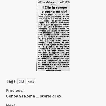
Tags:
CILE
urss
Continue
Previous:
Genoa vs Roma … storie di ex
Reading
Next: