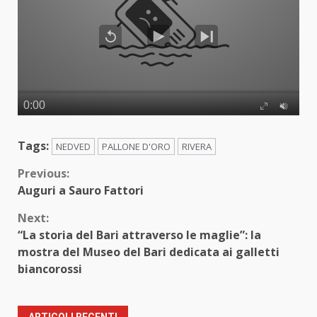
Tags:
NEDVED
PALLONE D'ORO
RIVERA
Continue
Previous:
Auguri a Sauro Fattori
Reading
Next:
“La storia del Bari attraverso le maglie”: la
mostra del Museo del Bari dedicata ai galletti
biancorossi
ARTICOLI RECENTI