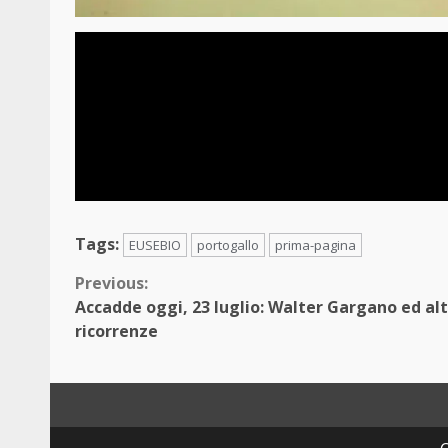
Tags:
EUSEBIO
portogallo
prima-pagina
Continue
Previous:
Accadde oggi, 23 luglio: Walter Gargano ed al
Reading
ricorrenze