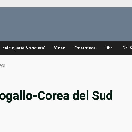
calcio, arte & societa’
Video
Emeroteca
Libri
Chi 
EO)
togallo-Corea del Sud