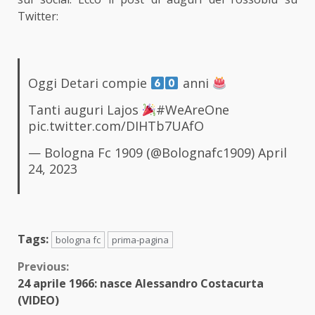
Twitter:
Oggi Detari compie
anni
Tanti auguri Lajos
#WeAreOne
pic.twitter.com/DIHTb7UAfO
— Bologna Fc 1909 (@Bolognafc1909)
April
24, 2023
Tags:
bologna fc
prima-pagina
Continue
Previous:
24 aprile 1966: nasce Alessandro Costacurta
Reading
(VIDEO)