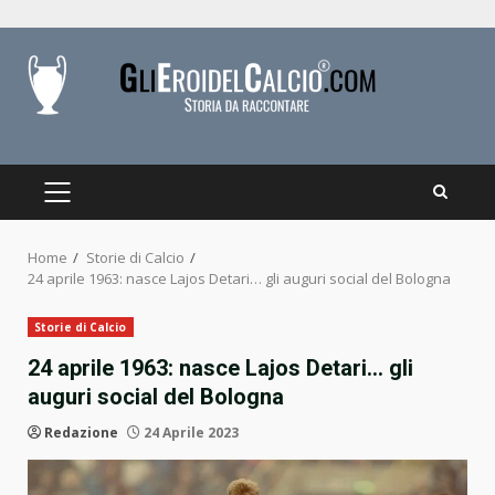
Skip
to
content
PRIMARY
MENU
Home
Storie di Calcio
24 aprile 1963: nasce Lajos Detari… gli auguri social del Bologna
Storie di Calcio
24 aprile 1963: nasce Lajos Detari… gli
auguri social del Bologna
Redazione
24 Aprile 2023