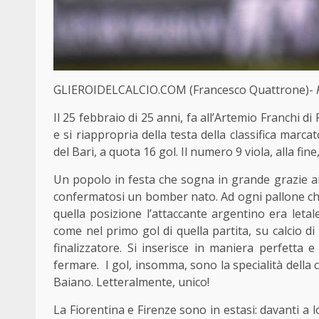
GLIEROIDELCALCIO.COM (Francesco Quattrone)-
Il 25 febbraio di 25 anni, fa all’Artemio Franchi d
e si riappropria della testa della classifica marca
del Bari, a quota 16 gol. Il numero 9 viola, alla fin
Un popolo in festa che sogna in grande grazie ai 
confermatosi un bomber nato. Ad ogni pallone che 
quella posizione l’attaccante argentino era leta
come nel primo gol di quella partita, su calcio d
finalizzatore. Si inserisce in maniera perfetta
fermare. I gol, insomma, sono la specialità della c
Baiano. Letteralmente, unico!
La Fiorentina e Firenze sono in estasi: davanti a l