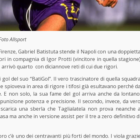
Foto
Allsport
i Firenze, Gabriel Batistuta stende il Napoli con una doppiett
tori in compagnia di Igor Protti (vincitore in quella stagione
e, arrivò quarto con diciannove reti di cui due rigori.
gol del suo “BatiGol”. Il vero trascinatore di quella squadr
spioveva in area di rigore i tifosi già esultavano perché d
le. E non solo, la sua fame del gol arriva anche da lontano
i punizione potenza e precisione. Il secondo, invece, da ver
 e scarica una sberla che Taglialatela non prova neanche 
asa ma anche in versione assist per il tre a zero definitivo d
oro c’è uno dei centravanti più forti del mondo. I viola grazi