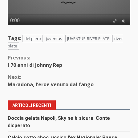
Tags:
del piero
juventus
JUVENTUS-RIVER PLATE
river
plate
Continue
Previous:
I 70 anni di Johnny Rep
Reading
Next:
Maradona, l’eroe venuto dal fango
ARTICOLI RECENTI
Doccia gelata Napoli, Sky ne è sicura: Conte
disperato
Calcio sotto choc, ucciso l’ex Nazionale: Paese