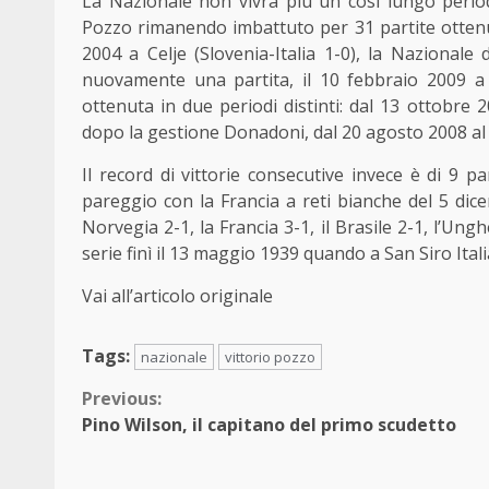
La Nazionale non vivrà più un così lungo periodo
Pozzo rimanendo imbattuto per 31 partite ottenut
2004 a Celje (Slovenia-Italia 1-0), la Nazionale
nuovamente una partita, il 10 febbraio 2009 a 
ottenuta in due periodi distinti: dal 13 ottobre 20
dopo la gestione Donadoni, dal 20 agosto 2008 al
Il record di vittorie consecutive invece è di 9 pa
pareggio con la Francia a reti bianche del 5 dicem
Norvegia 2-1, la Francia 3-1, il Brasile 2-1, l’Ungh
serie finì il 13 maggio 1939 quando a San Siro Ital
Vai all’articolo originale
Tags:
nazionale
vittorio pozzo
Continue
Previous:
Pino Wilson, il capitano del primo scudetto
Reading