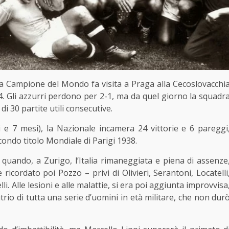
a C
ampione del Mondo fa visita a Praga alla Cecoslovacchi
34. Gli azzurri perdono per 2-1, ma da quel giorno la squadr
i 30 partite utili consecutive.
i e
7 mesi), la Nazionale incamera
24 vittorie e 6 pareggi
econdo titolo Mondiale di Parigi 1938.
9 quando
,
a Zurigo
, l’Italia
rimaneggiata e piena di asse
nze
cordato poi Pozzo – privi di Olivieri, Serantoni, Locatelli
i. Alle lesioni e alle malattie, si era poi aggiunta improvvisa
atrio di tutta una serie d’uomini in età militare, che non dur