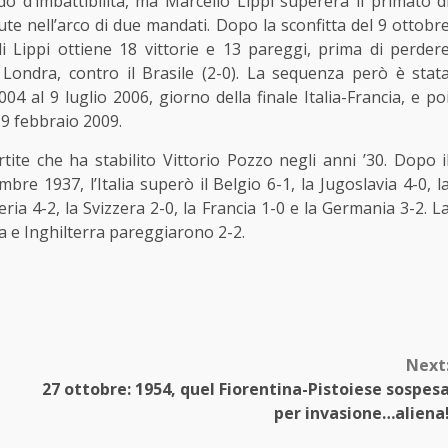
 d’imbattibilità, ma Marcello Lippi supererà il primato d
e nell’arco di due mandati. Dopo la sconfitta del 9 ottobr
 di Lippi ottiene 18 vittorie e 13 pareggi, prima di perder
Londra, contro il Brasile (2-0). La sequenza però è stat
04 al 9 luglio 2006, giorno della finale Italia-Francia, e po
 9 febbraio 2009.
rtite che ha stabilito Vittorio Pozzo negli anni ’30. Dopo i
bre 1937, l’Italia superò il Belgio 6-1, la Jugoslavia 4-0, l
eria 4-2, la Svizzera 2-0, la Francia 1-0 e la Germania 3-2. L
ia e Inghilterra pareggiarono 2-2.
Next
27 ottobre: 1954, quel Fiorentina-Pistoiese sospes
per invasione…aliena