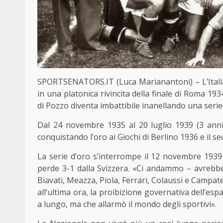
SPORTSENATORS.IT (Luca Marianantoni) – L’Itali
in una platonica rivincita della finale di Roma 19
di Pozzo diventa imbattibile inanellando una serie d
Dal 24 novembre 1935 al 20 luglio 1939 (3 ann
conquistando l’oro ai Giochi di Berlino 1936 e il s
La serie d’oro s’interrompe il 12 novembre 193
perde 3-1 dalla Svizzera. «
Ci andammo – avrebbe ri
Biavati, Meazza, Piola, Ferrari, Colaussi e Campatell
all’ultima ora, la proibizione governativa dell’esp
a lungo, ma che
allarmò il mondo degli sportivi»
.