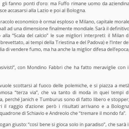
he gli fanno ponti d’oro: ma Fuffo rimane uomo da aziendin
ce accasarsi alla Lazio e poi al Bologna.
 miracolo economico è ormai esploso e Milano, capitale moral
tball ad una dimensione finalmente mondiale. Sarà il definitiv
alla “Scala del calcio” le sue migliori interpreti: il Milan d
revettato, ai tempi della Triestina e del Padova) e l’Inter de
a di vendere fumo, ma ha anche la miglior difesa dell’epoca
fensivisti”, con Mondino Fabbri che ha fatto meraviglie con i
 vuole scottarsi al fuoco delle polemiche, e si piazza a met
famosa “terza via”, che va tanto di moda in quei tempi d
ia, perché Janich e Tumburus sono di fatto libero e stopper
 il raggio d’azione: però i risultati arrivano e a Bologn
squadrone di Schiavio e Andreolo che “tremare il mondo fa”.
logan giusto: “così bene si gioca solo in paradiso”, che sarà i