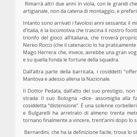
Rimarrà altri due anni in viola, con le grandi c
artigianale, non da catena di montaggio, e preferis
Intanto sono arrivati i favolosi anni sessanta: il
d’Italia, è la locomotiva che trascina il nostro foo
trionfo del gioco all’italiana, che troverà proprio 
Nereo Rocco (che il catenaccio lo ha praticamente b
Mago Herrera: che, invece, avrebbe una gran vogli
e su quella fonda le fortune della squadra.
Dall’altra parte della barricata, i cosiddetti “of
Mantova e adesso allena la Nazionale.
Il Dottor Pedata, dall’alto del suo prestigio, non
strada: Il suo Bologna –dice- assomiglia alla 
cosiddetta “distensione”. È una solenne corbeller
e Bulgarelli ha arretrato di almeno trenta metri
tornano finalmente a vincere, trent’anni dopo lo 
Bernardini, che ha la definizione facile, trova lo s