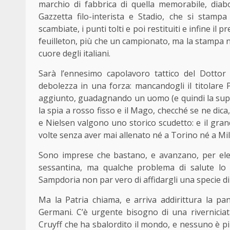
marchio di fabbrica di quella memorabile, diabo
Gazzetta filo-interista e Stadio, che si stamp
scambiate, i punti tolti e poi restituiti e infine i
feuilleton, più che un campionato, ma la stampa non
cuore degli italiani.
Sarà l’ennesimo capolavoro tattico del Dottor
debolezza in una forza: mancandogli il titolare 
aggiunto, guadagnando un uomo (e quindi la superi
la spia a rosso fisso e il Mago, checché se ne dica, 
e Nielsen valgono uno storico scudetto: e il grand
volte senza aver mai allenato né a Torino né a Mi
Sono imprese che bastano, e avanzano, per elevar
sessantina, ma qualche problema di salute lo 
Sampdoria non par vero di affidargli una specie di
Ma la Patria chiama, e arriva addirittura la p
Germani. C’è urgente bisogno di una rivernicia
Cruyff che ha sbalordito il mondo, e nessuno è pi