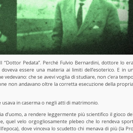
 “Dottor Pedata”. Perché Fulvio Bernardini, dottore lo er
doveva essere una materia ai limiti dell’esoterico. E in u
ne vedevano: che se avevi voglia di studiare, non c’era temp
llone non andavano oltre la corretta esecuzione della propri
usava in caserma o negli atti di matrimonio.
a d’uomo, a rendere leggermente più scientifico il gioco de
sse, quel velo orgogliosamente plebeo che lo rendeva spor
ll’epoca), dove vinceva lo scudetto chi menava di più (la Pr