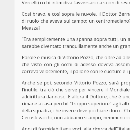
Vercelli) o chi intimidiva l’avversario a suon di revo
Così bravo, e così sopra le nuvole, il Dottor Ber
di ruolo che aveva sul campo: un centromediano?
Meazza?
“Era semplicemente una spanna sopra tutti, un at
sarebbe diventato tranquillamente anche un grande
Parole e musica di Vittorio Pozzo, che oltre ad al
che visto con gli occhi di adesso doveva assomig
correva velocemente, il pallone con le cuciture e i 
Anche se poi, secondo Vittorio Pozzo, sarà proprio
l’inutile: tra ciò che serve per vincere il Mondiale
addirittura dannoso. E allora il Dottore, che è un
rimane a casa perché “troppo superiore” agli altr
della squadra, che invece deve picchiare duro… Che
Cecoslovacchi, non abbiamo scampo, nemmeno con
Anni di formidabili equivoci, alla ricerca dell’“itali