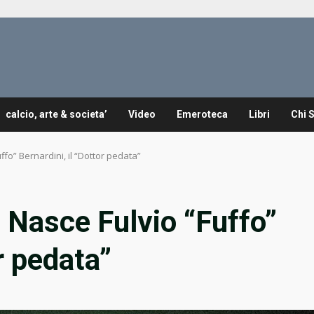
calcio, arte & societa’
Video
Emeroteca
Libri
Chi 
fo” Bernardini, il “Dottor pedata”
 Nasce Fulvio “Fuffo”
r pedata”