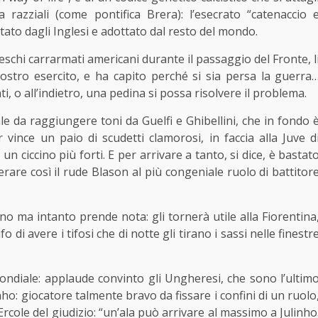
ra razziali (come pontifica Brera): l’esecrato “catenaccio 
to dagli Inglesi e adottato dal resto del mondo.
teschi carrarmati americani durante il passaggio del Fronte, l
nostro esercito, e ha capito perché si sia persa la guerra
ti, o all’indietro, una pedina si possa risolvere il problema.
e da raggiungere toni da Guelfi e Ghibellini, che in fondo 
r vince un paio di scudetti clamorosi, in faccia alla Juve d
n ciccino più forti. E per arrivare a tanto, si dice, è bastat
berare così il rude Blason al più congeniale ruolo di battitor
sino ma intanto prende nota: gli tornerà utile alla Fiorentina
di avere i tifosi che di notte gli tirano i sassi nelle finestr
Mondiale: applaude convinto gli Ungheresi, che sono l’ultim
nho: giocatore talmente bravo da fissare i confini di un ruolo
rcole del giudizio: “un’ala può arrivare al massimo a Julinho