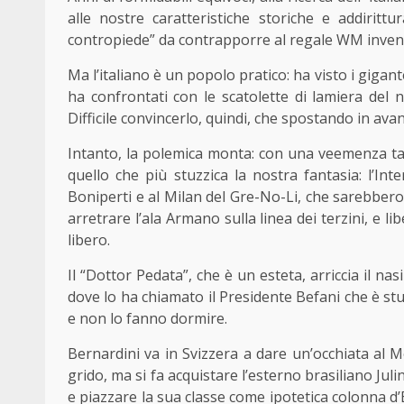
alle nostre caratteristiche storiche e addirittu
contropiede” da contrapporre al regale WM inventa
Ma l’italiano è un popolo pratico: ha visto i gigan
ha confrontati con le scatolette di lamiera del 
Difficile convincerlo, quindi, che spostando in avan
Intanto, la polemica monta: con una veemenza tal
quello che più stuzzica la nostra fantasia: l’Inte
Boniperti e al Milan del Gre-No-Li, che sarebbero u
arretrare l’ala Armano sulla linea dei terzini, e li
libero.
Il “Dottor Pedata”, che è un esteta, arriccia il na
dove lo ha chiamato il Presidente Befani che è stufo 
e non lo fanno dormire.
Bernardini va in Svizzera a dare un’occhiata al 
grido, ma si fa acquistare l’esterno brasiliano Juli
e piazzare la sua classe come ipotetica colonna d’E