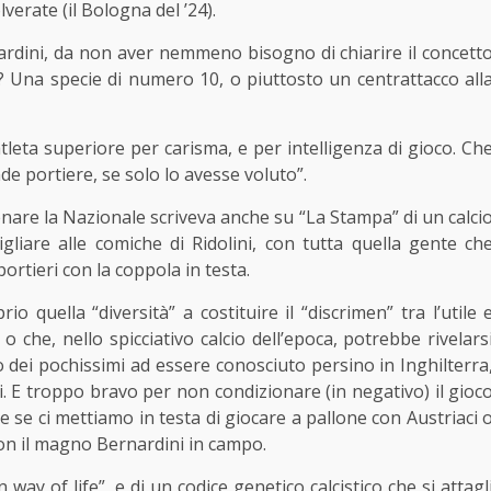
lverate (il Bologna del ’24).
nardini, da non aver nemmeno bisogno di chiarire il concett
 Una specie di numero 10, o piuttosto un centrattacco all
leta superiore per carisma, e per intelligenza di gioco. Ch
 portiere, se solo lo avesse voluto”.
lenare la Nazionale scriveva anche su “La Stampa” di un calci
liare alle comiche di Ridolini, con tutta quella gente ch
portieri con la coppola in testa.
 quella “diversità” a costituire il “discrimen” tra l’utile 
 o che, nello spicciativo calcio dell’epoca, potrebbe rivelars
o dei pochissimi ad essere conosciuto persino in Inghilterra
i. E troppo bravo per non condizionare (in negativo) il gioc
 se ci mettiamo in testa di giocare a pallone con Austriaci 
 il magno Bernardini in campo.
an way of life”, e di un codice genetico calcistico che si attagl