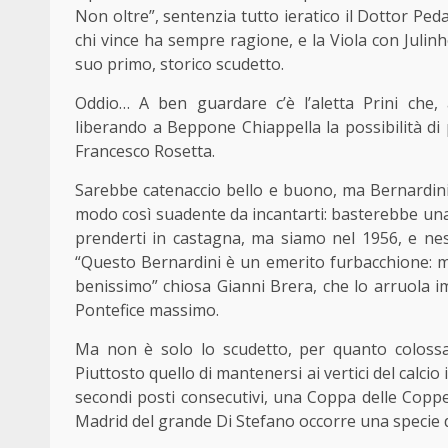
Non oltre”, sentenzia tutto ieratico il Dottor Ped
chi vince ha sempre ragione, e la Viola con Julinh
suo primo, storico scudetto.
Oddio… A ben guardare c’è l’aletta Prini che,
liberando a Beppone Chiappella la possibilità di
Francesco Rosetta.
Sarebbe catenaccio bello e buono, ma Bernardini s
modo così suadente da incantarti: basterebbe una
prenderti in castagna, ma siamo nel 1956, e nes
“Questo Bernardini è un emerito furbacchione: ma,
benissimo” chiosa Gianni Brera, che lo arruola imm
Pontefice massimo.
Ma non è solo lo scudetto, per quanto colossale,
Piuttosto quello di mantenersi ai vertici del calcio
secondi posti consecutivi, una Coppa delle Coppe
Madrid del grande Di Stefano occorre una specie d