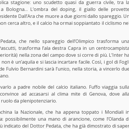
lica stagione: uno scudetto quasi da guerra civile, tra l
a a Bologna… L’ombra del doping, il giallo delle provett
l presidente Dall’Ara che muore a due giorni dallo spareggio. U
 cerca altro, e il calcio ha ormai soppiantato il ciclismo ne
 Pedata, che nello spareggio dell’Olimpico trasforma un
Pascutti, trasforma l’ala destra Capra in un centrocampist
orità) nella zona del campo dove si corre di più. L’Inter h
non è un’aquila e si lascia incartare facile. Così, i gol di Fogl
e Fulvio Bernardini sarà l’unico, nella storia, a vincerlo du
lano.
lo a padre nobile del calcio italiano. Fuffo viaggia sull
convince ad accasarsi al clima mite di Genova, dove all
 ruolo da plenipotenziario.
anchina la Nazionale, che ha appena toppato i Mondiali i
ta: possibilmente una mano di arancione, come l’Olanda d
ù indicato del Dottor Pedata, che ha già dimostrato di sape