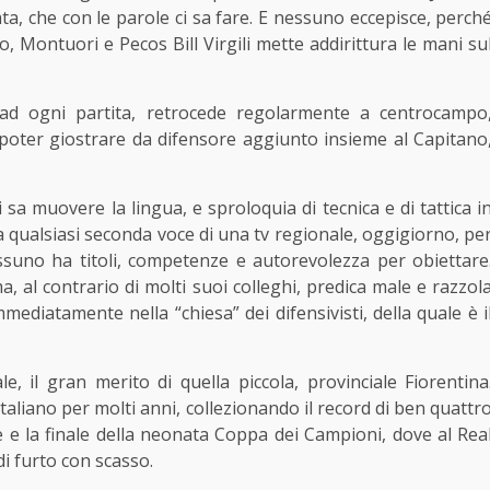
ata, che con le parole ci sa fare. E nessuno eccepisce, perch
o, Montuori e Pecos Bill Virgili mette addirittura le mani su
 ad ogni partita, retrocede regolarmente a centrocampo
 poter giostrare da difensore aggiunto insieme al Capitano
a muovere la lingua, e sproloquia di tecnica e di tattica i
 qualsiasi seconda voce di una tv regionale, oggigiorno, pe
suno ha titoli, competenze e autorevolezza per obiettare
 al contrario di molti suoi colleghi, predica male e razzol
ediatamente nella “chiesa” dei difensivisti, della quale è i
 il gran merito di quella piccola, provinciale Fiorentina
 italiano per molti anni, collezionando il record di ben quattr
 e la finale della neonata Coppa dei Campioni, dove al Rea
i furto con scasso.