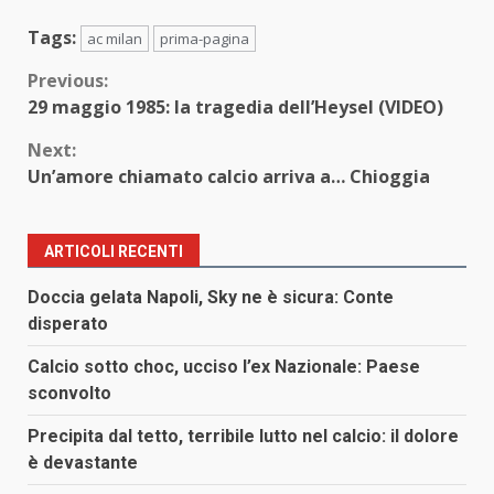
Tags:
ac milan
prima-pagina
Continue
Previous:
29 maggio 1985: la tragedia dell’Heysel (VIDEO)
Reading
Next:
Un’amore chiamato calcio arriva a… Chioggia
ARTICOLI RECENTI
Doccia gelata Napoli, Sky ne è sicura: Conte
disperato
Calcio sotto choc, ucciso l’ex Nazionale: Paese
sconvolto
Precipita dal tetto, terribile lutto nel calcio: il dolore
è devastante