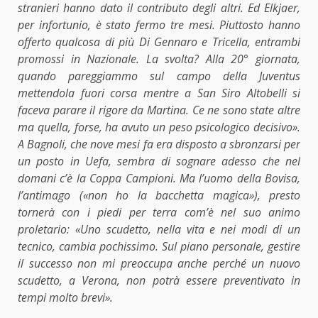
stranieri hanno dato il contributo degli altri. Ed Elkjaer,
per infortunio, è stato fermo tre mesi. Piuttosto hanno
offerto qualcosa di più Di Gennaro e Tricella, entrambi
promossi in Nazionale. La svolta? Alla 20° giornata,
quando pareggiammo sul campo della Juventus
mettendola fuori corsa mentre a San Siro Altobelli si
faceva parare il rigore da Martina. Ce ne sono state altre
ma quella, forse, ha avuto un peso psicologico decisivo».
A Bagnoli, che nove mesi fa era disposto a sbronzarsi per
un posto in Uefa, sembra di sognare adesso che nel
domani c’è la Coppa Campioni. Ma l’uomo della Bovisa,
l’antimago («non ho la bacchetta magica»), presto
tornerà con i piedi per terra com’è nel suo animo
proletario: «Uno scudetto, nella vita e nei modi di un
tecnico, cambia pochissimo. Sul piano personale, gestire
il successo non mi preoccupa anche perché un nuovo
scudetto, a Verona, non potrà essere preventivato in
tempi molto brevi».