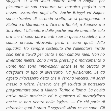
sfuggito. Ci sono voluti quattro anni a Bagnoli per
plasmare la sua creatura: un mosaico perfetto con
tessere «scartate» dagli altri. Anche Briegel ed Elkjaer
sono stranieri di seconda scelta, se si paragonano a
Platini o a Maradona, a Zico o a Boniek, a Souness o a
Socrates. L’allenatore dalle poche parole ammette solo
ora che ci sono pure meriti suoi in questo scudetto, ma
subito precisa: «Davanti, però, ci sono quelli della
squadra. Ho sempre sostenuto che l’allenatore incide
solo per il 15-20 per cento e non cambio idea. Non ho
inventato niente. Zona mista, pressing o marcamento a
uomo non sono innovazioni anche se ho cercato di
adeguarle al tipo di avversario. Ha funzionato. Se ad
agosto m’avessero detto che il Verona vinceva, mi sarei
messo a ridere. Pensavo che gli scudetti si potessero
programmare solo a Milano, Torino e Roma. La novità
arriva dalla provincia ed è qualcosa di meraviglioso
anche se non rientra nella logica». — C’è chi parla di
miracolo: qual è stato il segreto? «Non ce ne sono. Gli