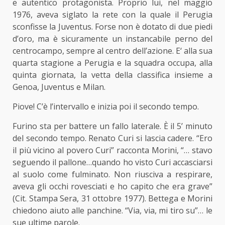
e autentico protagonista. Proprio lui, nel maggio
1976, aveva siglato la rete con la quale il Perugia
sconfisse la Juventus. Forse non è dotato di due piedi
d’oro, ma è sicuramente un instanca­bile perno del
centrocampo, sempre al centro dell’azione. E‘ alla sua
quarta stagione a Perugia e la squadra occupa, alla
quinta giornata, la vetta della classifica insieme a
Genoa, Juventus e Milan.
Piove! C’è l’intervallo e inizia poi il secondo tempo.
Furino sta per battere un fallo laterale. È il 5’ minuto
del secondo tempo. Renato Curi si lascia cadere. “Ero
il più vicino al povero Curi” racconta Morini, “… stavo
seguendo il pallone…quando ho visto Curi accasciarsi
al suolo come fulminato. Non riusciva a respirare,
aveva gli occhi rovesciati e ho capito che era grave”
(Cit. Stampa Sera, 31 ottobre 1977). Bettega e Morini
chiedono aiuto alle panchine. “Via, via, mi tiro su”… le
sue ultime parole.