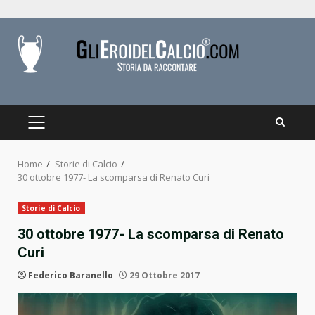
Skip
to
content
PRIMARY
MENU
Home
Storie di Calcio
30 ottobre 1977- La scomparsa di Renato Curi
Storie di Calcio
30 ottobre 1977- La scomparsa di Renato
Curi
Federico Baranello
29 Ottobre 2017