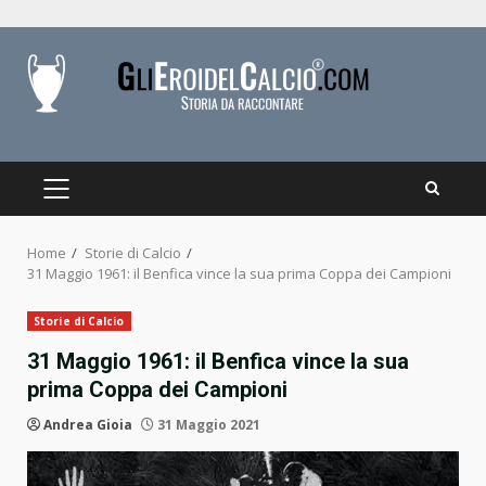
Skip
to
content
PRIMARY
MENU
Home
Storie di Calcio
31 Maggio 1961: il Benfica vince la sua prima Coppa dei Campioni
Storie di Calcio
31 Maggio 1961: il Benfica vince la sua
prima Coppa dei Campioni
Andrea Gioia
31 Maggio 2021