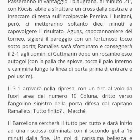
Passeranno in vantaggio i blaugrana, al minuto 21′,
con Kocsis, abile a sfruttare un cross dalla destra e a
insaccare di testa sull’incolpevole Pereira. I lusitani,
però, ci metteranno soltanto dieci minuti a
capovolgere il risultato. Aguas, capocannoniere del
torneo, siglerà il pareggio con un fortunoso tocco
sotto porta; Ramalles sarà sfortunato e consegnerà
il 2-1 agli uomini di Guttmann dopo un rocambolesco
autogol (con la palla che spiove, tocca il palo interno
e cammina lungo la linea di porta prima di entrare e
poi uscire).
Il 3-1 arriverà nella ripresa, con un tiro al volo da
fuori area del numero 10 Coluna, dritto verso
l’angolino sinistro della porta difesa dal capitano
Ramallets. Tutto finito? … Macché.
Il Barcellona cercherà il tutto per tutto e darà inizio
ad una riscossa culminata con il secondo gol a 15
minuti dalla fine. Un gol di rarissima bellezza e