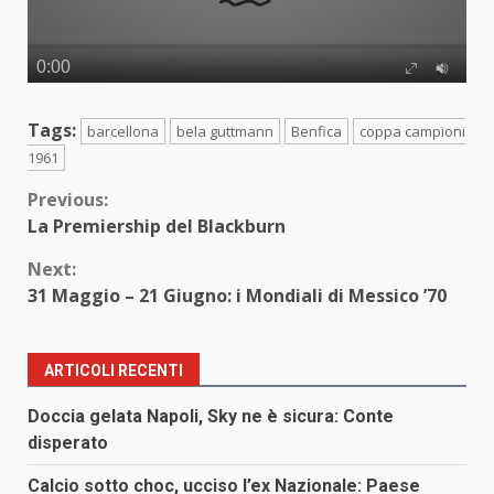
Tags:
barcellona
bela guttmann
Benfica
coppa campioni
1961
Continue
Previous:
La Premiership del Blackburn
Reading
Next:
31 Maggio – 21 Giugno: i Mondiali di Messico ’70
ARTICOLI RECENTI
Doccia gelata Napoli, Sky ne è sicura: Conte
disperato
Calcio sotto choc, ucciso l’ex Nazionale: Paese