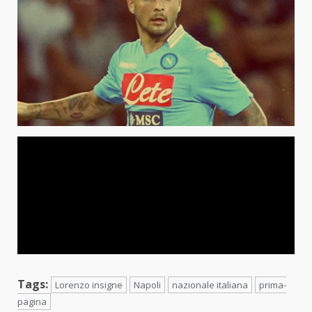
Tags:
Lorenzo insigne
Napoli
nazionale italiana
prima-
pagina