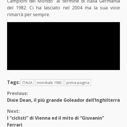
Campioni del Mondo” al termine di Italia Germania
del 1982. Ci ha lasciato nel 2004 ma la sua voce
rimarrà per sempre.
Tags:
ITALIA
mondiale 1982
prima-pagina
Continue
Previous:
Dixie Dean, il più grande Goleador dell’Inghilterra
Reading
Next:
I “ciclisti” di Vienna ed il mito di “Giuvanin”
Ferrari