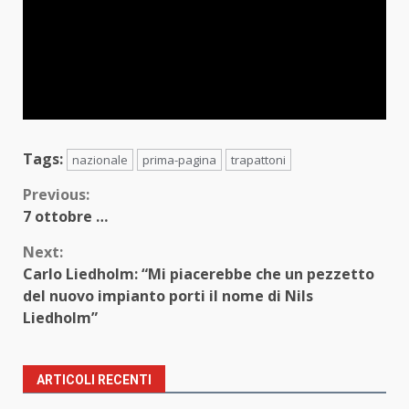
Tags:
nazionale
prima-pagina
trapattoni
Continue
Previous:
7 ottobre …
Reading
Next:
Carlo Liedholm: “Mi piacerebbe che un pezzetto
del nuovo im­pianto porti il nome di Nils
Liedholm”
ARTICOLI RECENTI