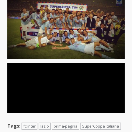
Tags:
fc inter
lazio
prima-pagina
SuperCoppa italiana