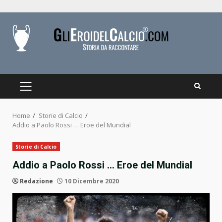
Skip
to
content
PRIMARY
MENU
Home
Storie di Calcio
Addio a Paolo Rossi … Eroe del Mundial
Storie di Calcio
Addio a Paolo Rossi … Eroe del Mundial
Redazione
10 Dicembre 2020