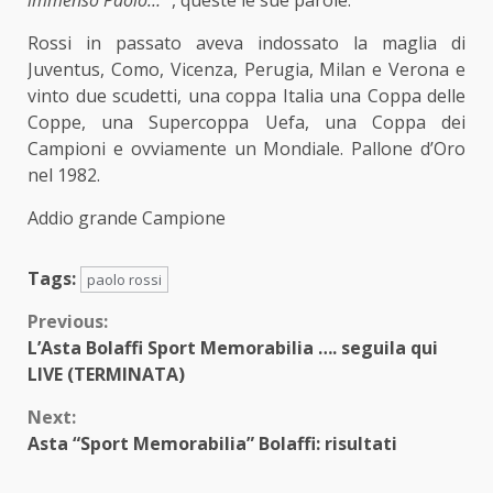
immenso Paolo… “
, queste le sue parole.
Rossi in passato aveva indossato la maglia di
Juventus, Como, Vicenza, Perugia, Milan e Verona e
vinto due scudetti, una coppa Italia una Coppa delle
Coppe, una Supercoppa Uefa, una Coppa dei
Campioni e ovviamente un Mondiale. Pallone d’Oro
nel 1982.
Addio grande Campione
Tags:
paolo rossi
Continue
Previous:
L’Asta Bolaffi Sport Memorabilia …. seguila qui
Reading
LIVE (TERMINATA)
Next:
Asta “Sport Memorabilia” Bolaffi: risultati